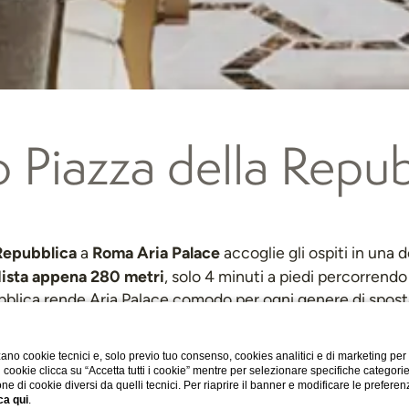
o Piazza della Rep
 Repubblica
Roma Aria Palace
a
accoglie gli ospiti in una d
e dista appena 280 metri
, solo 4 minuti a piedi percorrendo
ubblica rende Aria Palace comodo per ogni genere di spost
a metro che permette di raggiungere rapidamente stazioni
ano cookie tecnici e, solo previo tuo consenso, cookies analitici e di marketing per
Hotel 4 stelle vicino Piazza della Repubblica Roma
di cookie clicca su “Accetta tutti i cookie” mentre per selezionare specifiche categori
one di cookie diversi da quelli tecnici. Per riaprire il banner e modificare le preferen
ca qui
.