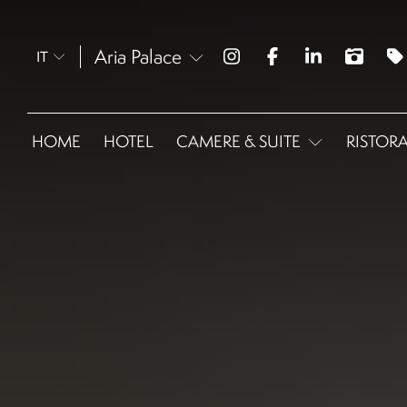
Aria Palace
IT
HOME
HOTEL
CAMERE & SUITE
RISTORA
Omnia Superior
Omnia Deluxe
Omnia Premium
Omnia Executive
Omnia Junior Suite
Omnia Suite Divina